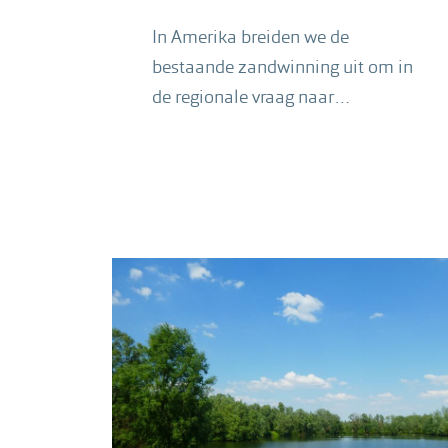
In Amerika breiden we de
bestaande zandwinning uit om in
de regionale vraag naar
ophoogzand te voorzien en het
gebied natuurlijk en recreatief
verder te kunnen ontwikkelen.