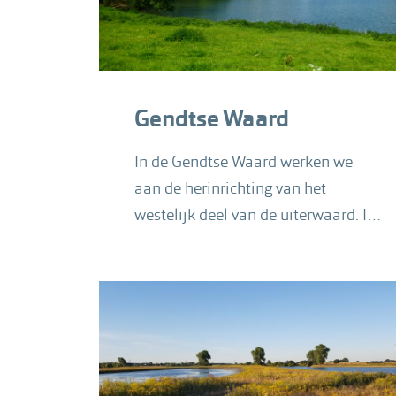
Gendtse Waard
In de Gendtse Waard werken we
aan de herinrichting van het
westelijk deel van de uiterwaard. In
dit 220 hectare groot gebied
realiseren we een dynamisch
riviernatuurgebied.