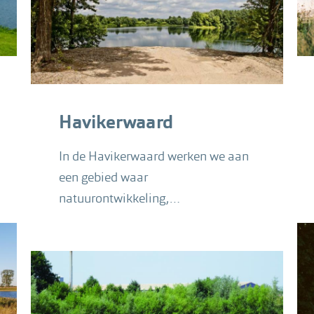
Havikerwaard
In de Havikerwaard werken we aan
een gebied waar
natuurontwikkeling,
hoogwaterveiligheid, landbouw en
recreatie elkaar ontmoeten.