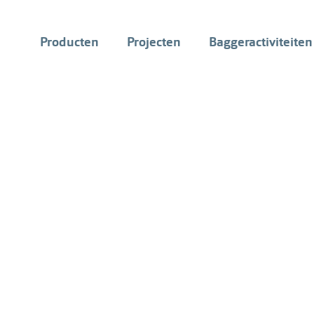
Hoofdnavigatie
Producten
Projecten
Baggeractiviteiten
K3
derde