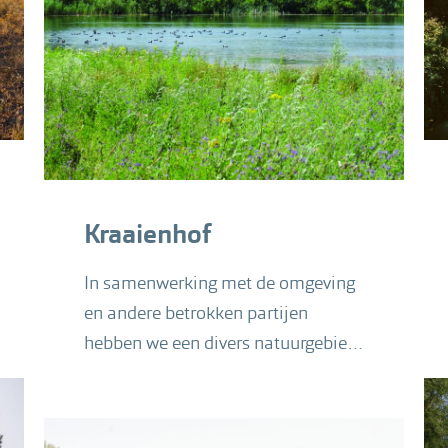
Kraaienhof
In samenwerking met de omgeving
en andere betrokken partijen
hebben we een divers natuurgebied
gerealiseerd.