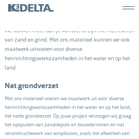
Overslaan
Hoofdn
Dienstverlening
en
K3
naar
derde
We kunnen meer dan je van dienst zijn met het leveren
de
inhoud
van zand en grind. Met ons materieel kunnen we ook
gaan
maatwerk uitvoeren voor diverse
herinrichtingswerkzaamheden in het water en op het
land.
Nat grondverzet
Met ons materieel voeren we maatwerk uit voor diverse
herinrichtingswerkzaamheden in het water en op het land;
het natte grondverzet. Op jouw project verzorgen wij graag
het opspuiten van zanddepots en bouwterreinen en nat
reconstructiewerk van winplassen, zoals het afwerken van