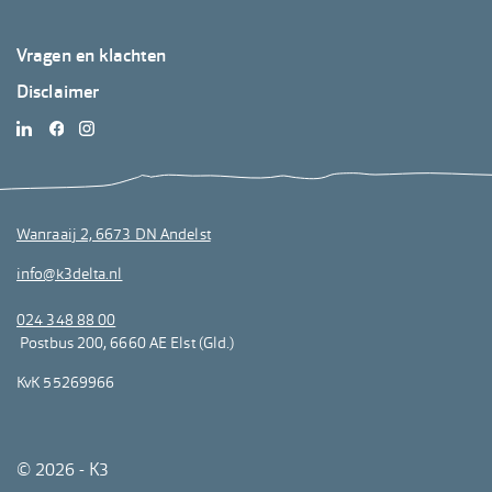
Footer
Vragen en klachten
K3Delta
Disclaimer
3
Wanraaij 2, 6673 DN Andelst
info@k3delta.nl
024 348 88 00
Postbus 200, 6660 AE Elst (Gld.)
KvK 55269966
© 2026 - K3