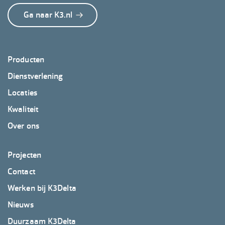
Ga naar K3.nl
Footer
Producten
K3Delta
Dienstverlening
Locaties
Kwaliteit
Over ons
Footer
Projecten
K3Delta
Contact
2
Werken bij K3Delta
Nieuws
Duurzaam K3Delta