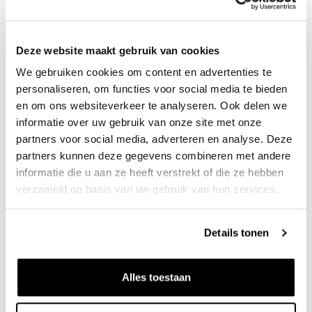
complete metingen uitvoeren en uitwerken zodat jij verder
kunt met jouw project. Alle hoogtes, dieptes en volumes
Deze website maakt gebruik van cookies
kunnen we meten, zowel op het water als op het land.
We gebruiken cookies om content en advertenties te
Hiervoor heeft onze meetdienst de beschikking over een
personaliseren, om functies voor social media te bieden
multibeam peilboot, een drone en andere meetapparatuur.
en om ons websiteverkeer te analyseren. Ook delen we
De geregistreerde data verwerken we vervolgens in
informatie over uw gebruik van onze site met onze
terreinmodellen die de basis zijn voor cartografie en
partners voor social media, adverteren en analyse. Deze
volumebepalingen.
partners kunnen deze gegevens combineren met andere
informatie die u aan ze heeft verstrekt of die ze hebben
verzameld op basis van uw gebruik van hun services.
Meten is weten
Details tonen
Alles toestaan