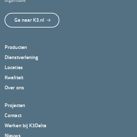
organisatie
Ga naar K3.nl
Footer
Producten
K3Delta
Dienstverlening
Locaties
Kwaliteit
Over ons
Footer
Projecten
K3Delta
Contact
2
Werken bij K3Delta
Nieuws