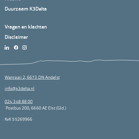
Duurzaam K3Delta
Footer
Vragen en klachten
K3Delta
Disclaimer
3
Wanraaij 2, 6673 DN Andelst
info@k3delta.nl
024 348 88 00
Postbus 200, 6660 AE Elst (Gld.)
KvK 55269966