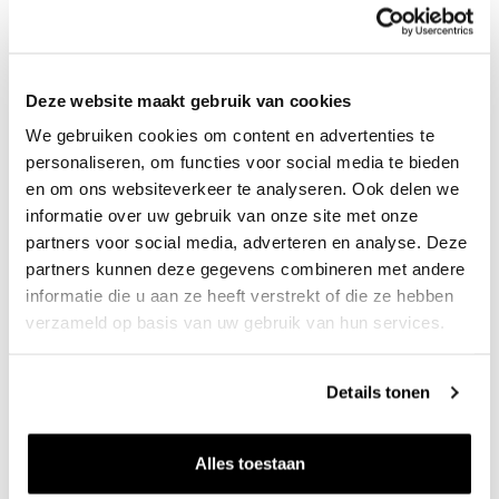
werken. De machines zijn gaaf en ik kan zelf bepalen hoe ik
mijn werk invul. Toch zijn er ook dingen anders dan vroeger.
We haalden nog wel eens geintjes uit. Dan had weer iemand
Deze website maakt gebruik van cookies
vet op de greep van de shovel gesmeerd. Daar greep je dan
We gebruiken cookies om content en advertenties te
vol met je hand in. Het past niet meer in deze tijd. Maar het
personaliseren, om functies voor social media te bieden
team is nog steeds gezellig."
en om ons websiteverkeer te analyseren. Ook delen we
informatie over uw gebruik van onze site met onze
partners voor social media, adverteren en analyse. Deze
Lees
hier
het verhaal van Pascal.
partners kunnen deze gegevens combineren met andere
informatie die u aan ze heeft verstrekt of die ze hebben
verzameld op basis van uw gebruik van hun services.
Details tonen
Alles toestaan