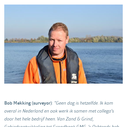
Bob Mekking (surveyor)
:
"Geen dag is hetzelfde. Ik kom
overal in Nederland en ook werk ik samen met collega’s
door het hele bedrijf heen. Van Zand & Grind,
Gebiedsontwikkeling tot Grondbank GMG. ’s Ochtends heb