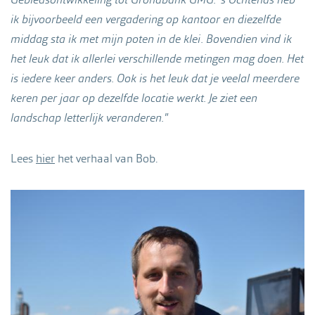
ik bijvoorbeeld een vergadering op kantoor en diezelfde
middag sta ik met mijn poten in de klei. Bovendien vind ik
het leuk dat ik allerlei verschillende metingen mag doen. Het
is iedere keer anders. Ook is het leuk dat je veelal meerdere
keren per jaar op dezelfde locatie werkt. Je ziet een
landschap letterlijk veranderen."
Lees
hier
het verhaal van Bob.