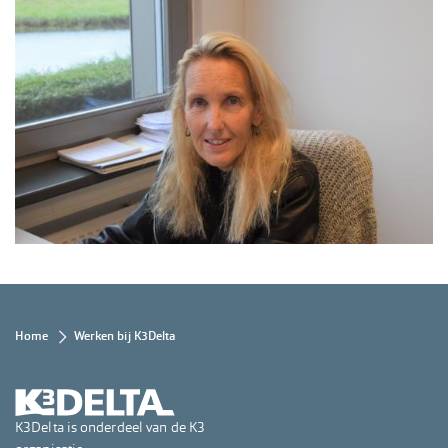
Kruimelpad
Home
Werken bij K3Delta
K3Delta is onderdeel van de K3