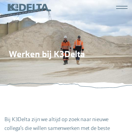
Overslaan
Hoofdn
en
K3
naar
derde
de
inhoud
gaan
Werken bij K3Delta
Bij K3Delta zijn we altijd op zoek naar nieuwe
collega’s die willen samenwerken met de beste