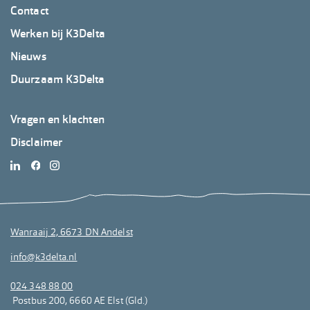
K3Delta
Contact
2
Werken bij K3Delta
Nieuws
Duurzaam K3Delta
Footer
Vragen en klachten
K3Delta
Disclaimer
3
Wanraaij 2, 6673 DN Andelst
info@k3delta.nl
024 348 88 00
Postbus 200, 6660 AE Elst (Gld.)