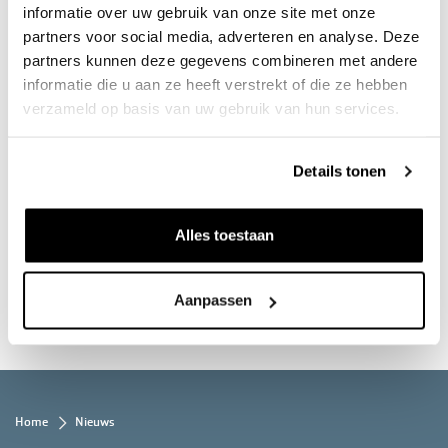
informatie over uw gebruik van onze site met onze
partners voor social media, adverteren en analyse. Deze
partners kunnen deze gegevens combineren met andere
informatie die u aan ze heeft verstrekt of die ze hebben
Mooie projecten realiseren. Dat is waar we bij K3Delta
verzameld op basis van uw gebruik van hun services.
graag elke dag aan werken. Door de winning van zand en
grind kunnen we de bouwsector van belangrijke
Details tonen
grondstoffen voorzien en creëren we tegelijkertijd nieuwe
natuurgebieden en zorgen we voor hoogwaterveiligheid. Zo
Alles toestaan
bouwen we dus aan morgen.
Lees hier hoe we bouwen aan morgen
Aanpassen
Kruimelpad
Home
Nieuws