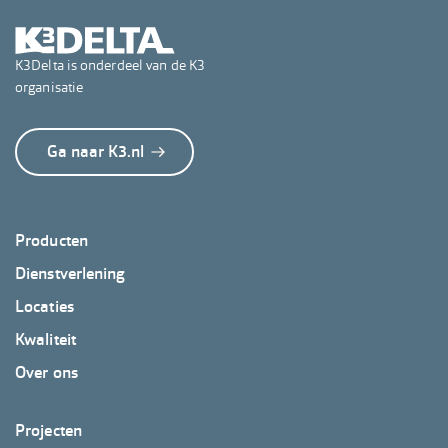
K3Delta is onderdeel van de K3
organisatie
Ga naar K3.nl
Footer
Producten
K3Delta
Dienstverlening
Locaties
Kwaliteit
Over ons
Footer
Projecten