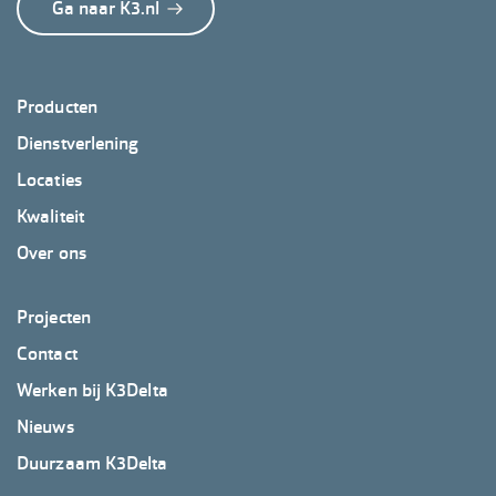
Ga naar K3.nl
Footer
Producten
K3Delta
Dienstverlening
Locaties
Kwaliteit
Over ons
Footer
Projecten
K3Delta
Contact
2
Werken bij K3Delta
Nieuws
Duurzaam K3Delta