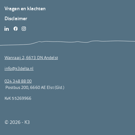
Footer
Vragen en klachten
K3Delta
Disclaimer
3
Wanraaij 2, 6673 DN Andelst
info@k3delta.nl
024 348 88 00
Postbus 200, 6660 AE Elst (Gld.)
KvK 55269966
© 2026 - K3