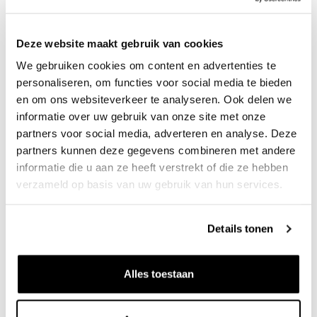
winning van zand en grind ontwikkelen we waterrijke
natuurgebieden, hoogwaterveiligheidsprojecten en
Deze website maakt gebruik van cookies
projecten om water vast te houden. Samenwerken met
We gebruiken cookies om content en advertenties te
overheden, natuurorganisaties en de omgeving is daarin het
personaliseren, om functies voor social media te bieden
sleutelwoord.
en om ons websiteverkeer te analyseren. Ook delen we
informatie over uw gebruik van onze site met onze
Met ons werk dragen we bij aan voldoende
partners voor social media, adverteren en analyse. Deze
bouwgrondstoffen en aan een veerkrachtige en duurzame
partners kunnen deze gegevens combineren met andere
informatie die u aan ze heeft verstrekt of die ze hebben
leefomgeving. En daar zijn we trots op!
verzameld op basis van uw gebruik van hun services.
Kernwaarden
Details tonen
Betrouwbaar:
Op en met ons kun je bouwen. We doen
wat we beloven en handelen integer richting onze
Alles toestaan
klanten en richting onze collega's. Daarmee geven we
zekerheid.