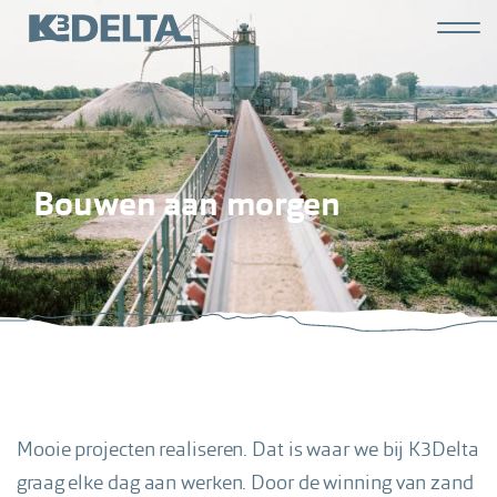
Overslaan
Hoofdn
en
K3
naar
derde
de
inhoud
gaan
Bouwen aan morgen
Mooie projecten realiseren. Dat is waar we bij K3Delta
graag elke dag aan werken. Door de winning van zand