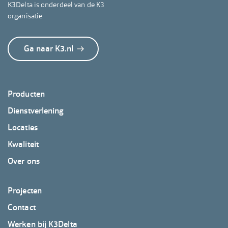
K3Delta is onderdeel van de K3
organisatie
Ga naar K3.nl
Footer
Producten
K3Delta
Dienstverlening
Locaties
Kwaliteit
Over ons
Footer
Projecten
K3Delta
Contact
2
Werken bij K3Delta