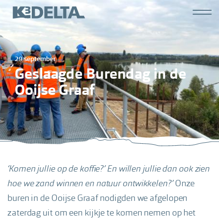
Overslaan
Hoofdn
en
K3
naar
derde
de
29 september
inhoud
Geslaagde Burendag in de
gaan
Ooijse Graaf
‘Komen jullie op de koffie?’ En willen jullie dan ook zien
hoe we zand winnen en natuur ontwikkelen?’
Onze
buren in de Ooijse Graaf nodigden we afgelopen
zaterdag uit om een kijkje te komen nemen op het