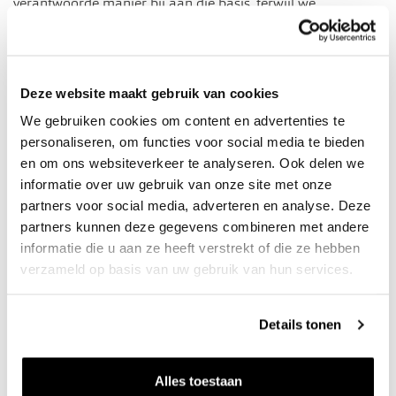
verantwoorde manier bij aan die basis, terwijl we
tegelijkertijd werken aan natuurontwikkeling en
recreatiemogelijkheden in het gebied.
Deze website maakt gebruik van cookies
Over de gebiedsontwikkeling in de
Ooijse Graaf
We gebruiken cookies om content en advertenties te
personaliseren, om functies voor social media te bieden
en om ons websiteverkeer te analyseren. Ook delen we
informatie over uw gebruik van onze site met onze
partners voor social media, adverteren en analyse. Deze
partners kunnen deze gegevens combineren met andere
informatie die u aan ze heeft verstrekt of die ze hebben
verzameld op basis van uw gebruik van hun services.
Details tonen
Alles toestaan
De Ooijse Graaf is een oude rivierarm van de Waal, die door