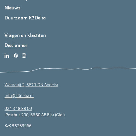
Nieuws
Duurzaam K3Delta
Footer
Vragen en klachten
K3Delta
Disclaimer
3
Wanraaij 2, 6673 DN Andelst
info@k3delta.nl
024 348 88 00
Postbus 200, 6660 AE Elst (Gld.)
KvK 55269966