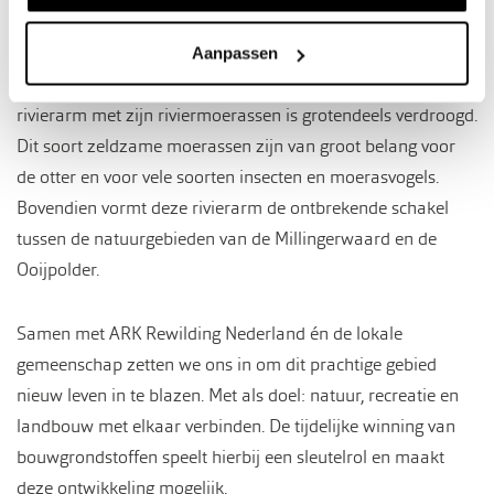
de Ooijpolder bij Nijmegen slingert. Waar vroeger de Waal
vrij stroomde, ligt nu een landschap dat van grote waarde is
Aanpassen
voor de natuur in de Gelderse Poort. Maar de oude
rivierarm met zijn riviermoerassen is grotendeels verdroogd.
Dit soort zeldzame moerassen zijn van groot belang voor
de otter en voor vele soorten insecten en moerasvogels.
Bovendien vormt deze rivierarm de ontbrekende schakel
tussen de natuurgebieden van de Millingerwaard en de
Ooijpolder.
Samen met ARK Rewilding Nederland én de lokale
gemeenschap zetten we ons in om dit prachtige gebied
nieuw leven in te blazen. Met als doel: natuur, recreatie en
landbouw met elkaar verbinden. De tijdelijke winning van
bouwgrondstoffen speelt hierbij een sleutelrol en maakt
deze ontwikkeling mogelijk.